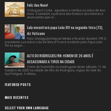
Feliz Ano Novo!
O blog Jacó Costa agradece e retribui os votos de Ano
novo e também a parceria das fontes e dos leitores e
anunciantes que re...
Lula encontrará papa Leão XIV na segunda-feira (13),
diz Vaticano
Foto: Divulgação/Vatican Media e Ricardo Stuckert / PR O
presidente Luiz Inácio Lula da Silva (PT) será recebido pelo Papa Leão
XIV na segun...
ALTO DO RODRIGUES/RN: HOMEM DE 26 ANOS É
ASSASSINADO A TIROS NA CIDADE
Crime de homicídio na madrugada deste sábado, 11 de
Outubro de 2025 na cidade de Alto do Rodrigues, regiao do Vale do
Açú Potiguar. A vítima...
FEATURED POSTS
MAIS RECENTES
SELECT YOUR OWN LANGUAGE