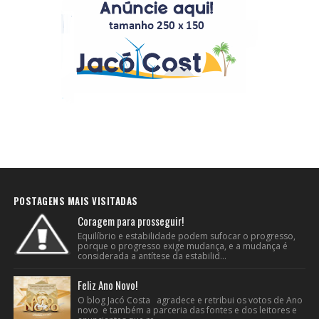
POSTAGENS MAIS VISITADAS
Coragem para prosseguir!
Equilíbrio e estabilidade podem sufocar o progresso,
porque o progresso exige mudança, e a mudança é
considerada a antítese da estabilid...
Feliz Ano Novo!
O blog Jacó Costa agradece e retribui os votos de Ano
novo e também a parceria das fontes e dos leitores e