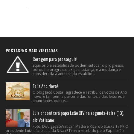
POSTAGENS MAIS VISITADAS
Coragem para prosseguir!
Equilíbrio e estabilidade podem sufocar o progresso,
porque o progresso exige mudança, e a mudança é
considerada a antítese da estabilid...
Feliz Ano Novo!
O blog Jacó Costa agradece e retribui os votos de Ano
novo e também a parceria das fontes e dos leitores e
anunciantes que re...
Lula encontrará papa Leão XIV na segunda-feira (13),
diz Vaticano
Foto: Divulgação/Vatican Media e Ricardo Stuckert / PR O
presidente Luiz Inácio Lula da Silva (PT) será recebido pelo Papa Leão