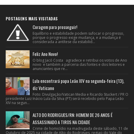
POSTAGENS MAIS VISITADAS
Coragem para prosseguir!
Equilíbrio e estabilidade podem sufocar o progresso,
porque o progresso exige mudança, e a mudança é
considerada a antítese da estabilid...
Feliz Ano Novo!
O blog Jacó Costa agradece e retribui os votos de Ano
novo e também a parceria das fontes e dos leitores e
anunciantes que re...
Lula encontrará papa Leão XIV na segunda-feira (13),
diz Vaticano
Foto: Divulgação/Vatican Media e Ricardo Stuckert / PR O
presidente Luiz Inácio Lula da Silva (PT) será recebido pelo Papa Leão
XIV na segun...
ALTO DO RODRIGUES/RN: HOMEM DE 26 ANOS É
ASSASSINADO A TIROS NA CIDADE
Crime de homicídio na madrugada deste sábado, 11 de
Outubro de 2025 na cidade de Alto do Rodrigues, regiao do Vale do