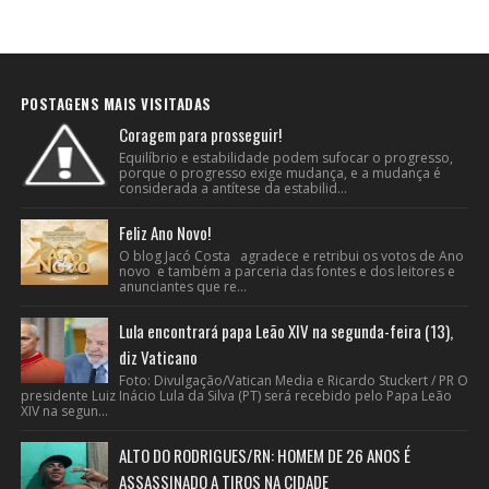
POSTAGENS MAIS VISITADAS
Coragem para prosseguir!
Equilíbrio e estabilidade podem sufocar o progresso,
porque o progresso exige mudança, e a mudança é
considerada a antítese da estabilid...
Feliz Ano Novo!
O blog Jacó Costa agradece e retribui os votos de Ano
novo e também a parceria das fontes e dos leitores e
anunciantes que re...
Lula encontrará papa Leão XIV na segunda-feira (13),
diz Vaticano
Foto: Divulgação/Vatican Media e Ricardo Stuckert / PR O
presidente Luiz Inácio Lula da Silva (PT) será recebido pelo Papa Leão
XIV na segun...
ALTO DO RODRIGUES/RN: HOMEM DE 26 ANOS É
ASSASSINADO A TIROS NA CIDADE