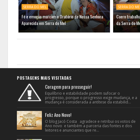
SERRA DO MEL
SERRA DO ME
Fé e emoção marcam o Oratório de Nossa Senhora
Caern trabalh
Aparecida em Serra do Mel
da Serra do M
POSTAGENS MAIS VISITADAS
Coragem para prosseguir!
Equilíbrio e estabilidade podem sufocar o
progresso, porque o progresso exige mudança, e a
mudança é considerada a antítese da estabilid...
Feliz Ano Novo!
O blog Jacó Costa agradece e retribui os votos de
Ano novo e também a parceria das fontes e dos
leitores e anunciantes que re...