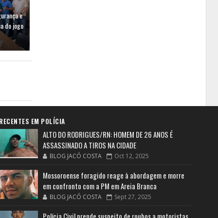
gurança e
a do jogo
RECENTES EM POLÍCIA
ALTO DO RODRIGUES/RN: HOMEM DE 26 ANOS É
ASSASSINADO A TIROS NA CIDADE
BLOG JACÓ COSTA
Oct 12, 2025
Mossoroense foragido reage à abordagem e morre
em confronto com a PM em Areia Branca
BLOG JACÓ COSTA
Sept 27, 2025
Polícia Civil prende suspeito de roubos a motoristas