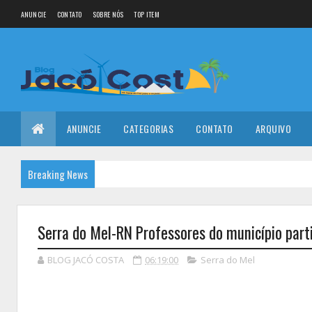
ANUNCIE
CONTATO
SOBRE NÓS
TOP ITEM
ANUNCIE
CATEGORIAS
CONTATO
ARQUIVO
Breaking News
Serra do Mel-RN Professores do município par
BLOG JACÓ COSTA
06:19:00
Serra do Mel