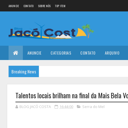
ANUNCIE
CONTATO
SOBRE NÓS
TOP ITEM
ANUNCIE
CATEGORIAS
CONTATO
ARQUIVO
Breaking News
Talentos locais brilham na final da Mais Bela 
BLOG JACÓ COSTA
16:44:00
Serra do Mel