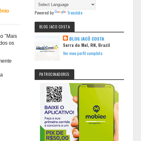
ênio
Powered by
Translate
BLOG JACO COSTA
ão "Mais
BLOG JACÓ COSTA
odos os
Serra do Mel, RN, Brazil
Ver meu perfil completo
omente
PATROCINADORES
ca