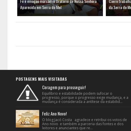
Fé e emoção marcam o Oratório de Nossa Senhora
Caern trabalh
Aparecida em Serra do Mel
da Serra do M
POSTAGENS MAIS VISITADAS
Coragem para prosseguir!
Equilíbrio e estabilidade podem sufocar o
progresso, porque o progresso exige mudança, e a
mudança é considerada a antítese da estabilid...
Feliz Ano Novo!
O blog Jacó Costa agradece e retribui os votos de
Ano novo e também a parceria das fontes e dos
leitores e anunciantes que re...