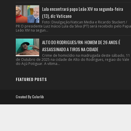
Lula encontrará papa Leão XIV na segunda-feira
(13), diz Vaticano
Foto: Divulgação/Vatican Media e Ricardo Stuckert /
PR O presidente Luiz Inácio Lula da Silva (PT) será recebido pelo Papa
Leão XIV na segun...
ALTO DO RODRIGUES/RN: HOMEM DE 26 ANOS É
ASSASSINADO A TIROS NA CIDADE
Crime de homicídio na madrugada deste sábado, 11
de Outubro de 2025 na cidade de Alto do Rodrigues, regiao do Vale
do Açú Potiguar. A vítima...
FEATURED POSTS
Created By
Colorlib