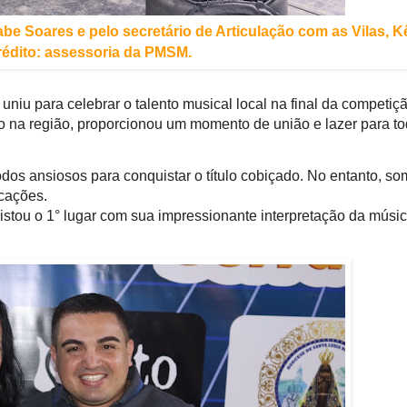
abe Soares e pelo secretário de Articulação com as Vilas, K
édito: assessoria da PMSM.
uniu para celebrar o talento musical local na final da competiç
ão na região, proporcionou um momento de união e lazer para t
odos ansiosos para conquistar o título cobiçado. No entanto, s
cações.
stou o 1° lugar com sua impressionante interpretação da músi