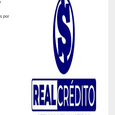
a
s por