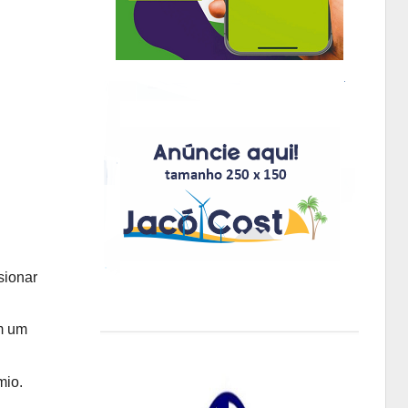
sionar
om um
mio.