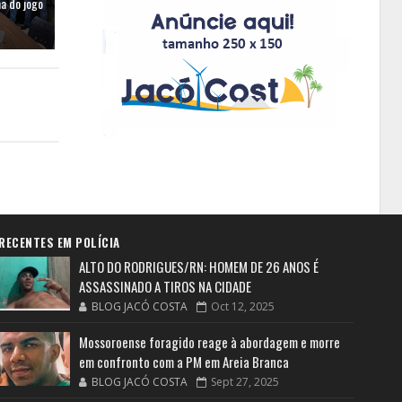
a do jogo
RECENTES EM POLÍCIA
ALTO DO RODRIGUES/RN: HOMEM DE 26 ANOS É
ASSASSINADO A TIROS NA CIDADE
BLOG JACÓ COSTA
Oct 12, 2025
Mossoroense foragido reage à abordagem e morre
em confronto com a PM em Areia Branca
BLOG JACÓ COSTA
Sept 27, 2025