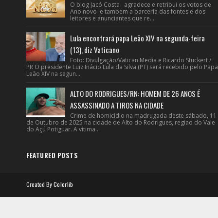
O blog Jacó Costa agradece e retribui os votos de
Ano novo e também a parceria das fontes e dos
leitores e anunciantes que re...
Lula encontrará papa Leão XIV na segunda-feira
(13), diz Vaticano
Foto: Divulgação/Vatican Media e Ricardo Stuckert /
PR O presidente Luiz Inácio Lula da Silva (PT) será recebido pelo Papa
Leão XIV na segun...
ALTO DO RODRIGUES/RN: HOMEM DE 26 ANOS É
ASSASSINADO A TIROS NA CIDADE
Crime de homicídio na madrugada deste sábado, 11
de Outubro de 2025 na cidade de Alto do Rodrigues, regiao do Vale
do Açú Potiguar. A vítima...
FEATURED POSTS
Created By
Colorlib