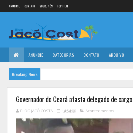
ANUNCIE
CONTATO
SOBRE NÓS
TOP ITEM
ANUNCIE
CATEGORIAS
CONTATO
ARQUIVO
Breaking News
Governador do Ceará afasta delegado de cargo
BLOG JACÓ COSTA
14:54:00
Acontecimentos