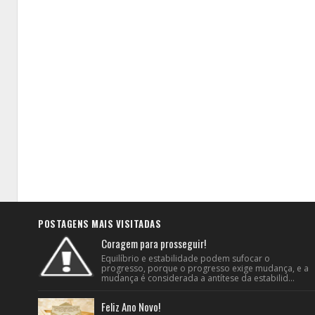
POSTAGENS MAIS VISITADAS
Coragem para prosseguir!
Equilíbrio e estabilidade podem sufocar o
progresso, porque o progresso exige mudança, e a
mudança é considerada a antítese da estabilid...
Feliz Ano Novo!