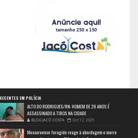
RECENTES EM POLÍCIA
ALTO DO RODRIGUES/RN: HOMEM DE 26 ANOS É
ASSASSINADO A TIROS NA CIDADE
BLOG JACÓ COSTA
Oct 12, 2025
Mossoroense foragido reage à abordagem e morre