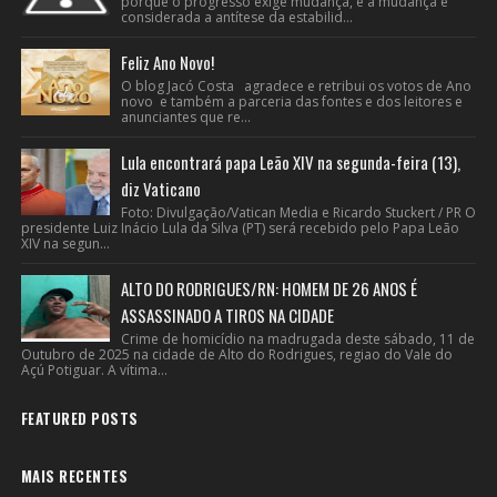
porque o progresso exige mudança, e a mudança é
considerada a antítese da estabilid...
Feliz Ano Novo!
O blog Jacó Costa agradece e retribui os votos de Ano
novo e também a parceria das fontes e dos leitores e
anunciantes que re...
Lula encontrará papa Leão XIV na segunda-feira (13),
diz Vaticano
Foto: Divulgação/Vatican Media e Ricardo Stuckert / PR O
presidente Luiz Inácio Lula da Silva (PT) será recebido pelo Papa Leão
XIV na segun...
ALTO DO RODRIGUES/RN: HOMEM DE 26 ANOS É
ASSASSINADO A TIROS NA CIDADE
Crime de homicídio na madrugada deste sábado, 11 de
Outubro de 2025 na cidade de Alto do Rodrigues, regiao do Vale do
Açú Potiguar. A vítima...
FEATURED POSTS
MAIS RECENTES