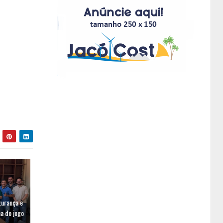
gurança e
a do jogo