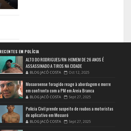
RECENTES EM POLÍCIA
ALTO DO RODRIGUES/RN: HOMEM DE 26 ANOS É
ASSASSINADO A TIROS NA CIDADE
BLOG JACÓ COSTA
Oct 12, 2025
Mossoroense foragido reage à abordagem e morre
em confronto com a PM em Areia Branca
BLOG JACÓ COSTA
Sept 27, 2025
Polícia Civil prende suspeito de roubos a motoristas
de aplicativo em Mossoró
BLOG JACÓ COSTA
Sept 27, 2025