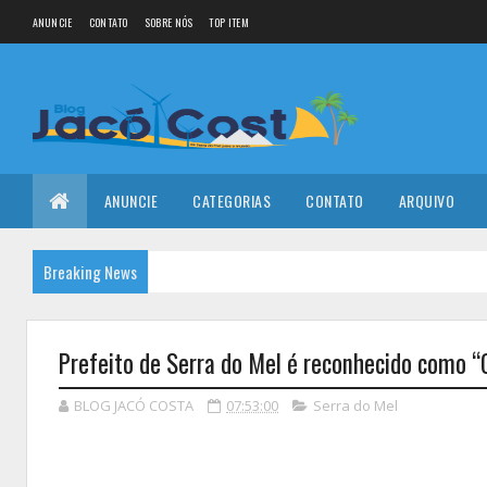
ANUNCIE
CONTATO
SOBRE NÓS
TOP ITEM
ANUNCIE
CATEGORIAS
CONTATO
ARQUIVO
Breaking News
Prefeito de Serra do Mel é reconhecido como 
BLOG JACÓ COSTA
07:53:00
Serra do Mel