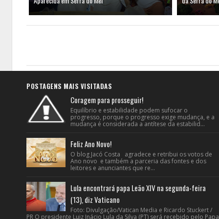
Aparecida em Serra do Mel
da Serra do M
POSTAGENS MAIS VISITADAS
Coragem para prosseguir!
Equilíbrio e estabilidade podem sufocar o
progresso, porque o progresso exige mudança, e a
mudança é considerada a antítese da estabilid...
Feliz Ano Novo!
O blog Jacó Costa agradece e retribui os votos de
Ano novo e também a parceria das fontes e dos
leitores e anunciantes que re...
Lula encontrará papa Leão XIV na segunda-feira
(13), diz Vaticano
Foto: Divulgação/Vatican Media e Ricardo Stuckert /
PR O presidente Luiz Inácio Lula da Silva (PT) será recebido pelo Papa