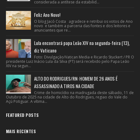
considerada a antítese da estabilid...
Feliz Ano Novo!
O blog Jacó Costa agradece e retribui os votos de Ano
novo e também a parceria das fontes e dos leitores e
anunciantes que re...
Lula encontrará papa Leão XIV na segunda-feira (13),
diz Vaticano
Foto: Divulgação/Vatican Media e Ricardo Stuckert / PR O
presidente Luiz Inácio Lula da Silva (PT) será recebido pelo Papa Leão
XIV na segun...
ALTO DO RODRIGUES/RN: HOMEM DE 26 ANOS É
ASSASSINADO A TIROS NA CIDADE
Crime de homicídio na madrugada deste sábado, 11 de
Outubro de 2025 na cidade de Alto do Rodrigues, regiao do Vale do
Açú Potiguar. A vítima...
FEATURED POSTS
MAIS RECENTES