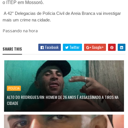
o ITEP em Mossoró.
A 42° Delegacias de Polícia Civil de Areia Branca vai investigar
mais um crime na cidade.
Passando na hora
Facebook
Twitter
Google+
SHARE THIS
POLÍCIA
ALTO DO RODRIGUES/RN: HOMEM DE 26 ANOS É ASSASSINADO A TIROS NA
CIDADE