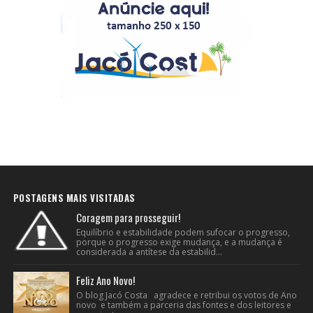
POSTAGENS MAIS VISITADAS
Coragem para prosseguir!
Equilíbrio e estabilidade podem sufocar o progresso,
porque o progresso exige mudança, e a mudança é
considerada a antítese da estabilid...
Feliz Ano Novo!
O blog Jacó Costa agradece e retribui os votos de Ano
novo e também a parceria das fontes e dos leitores e