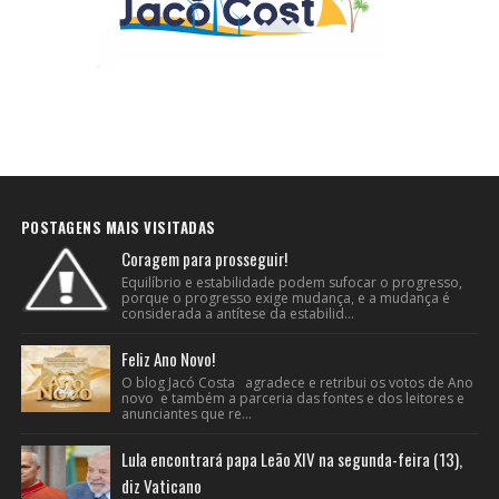
POSTAGENS MAIS VISITADAS
Coragem para prosseguir!
Equilíbrio e estabilidade podem sufocar o progresso,
porque o progresso exige mudança, e a mudança é
considerada a antítese da estabilid...
Feliz Ano Novo!
O blog Jacó Costa agradece e retribui os votos de Ano
novo e também a parceria das fontes e dos leitores e
anunciantes que re...
Lula encontrará papa Leão XIV na segunda-feira (13),
diz Vaticano