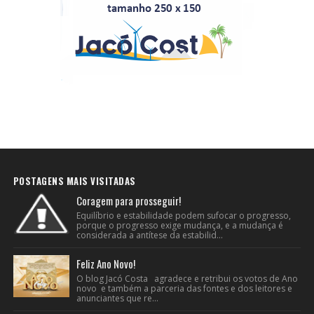
POSTAGENS MAIS VISITADAS
Coragem para prosseguir!
Equilíbrio e estabilidade podem sufocar o progresso,
porque o progresso exige mudança, e a mudança é
considerada a antítese da estabilid...
Feliz Ano Novo!
O blog Jacó Costa agradece e retribui os votos de Ano
novo e também a parceria das fontes e dos leitores e
anunciantes que re...