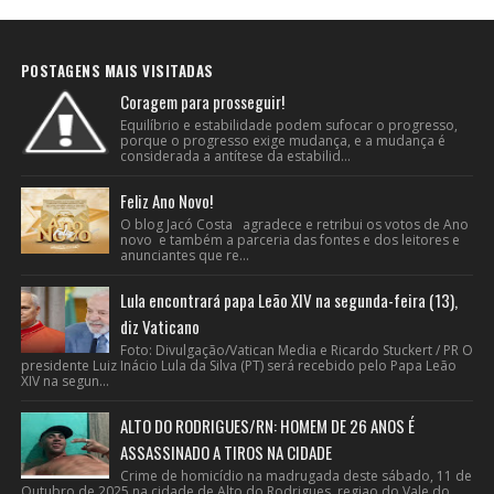
POSTAGENS MAIS VISITADAS
Coragem para prosseguir!
Equilíbrio e estabilidade podem sufocar o progresso,
porque o progresso exige mudança, e a mudança é
considerada a antítese da estabilid...
Feliz Ano Novo!
O blog Jacó Costa agradece e retribui os votos de Ano
novo e também a parceria das fontes e dos leitores e
anunciantes que re...
Lula encontrará papa Leão XIV na segunda-feira (13),
diz Vaticano
Foto: Divulgação/Vatican Media e Ricardo Stuckert / PR O
presidente Luiz Inácio Lula da Silva (PT) será recebido pelo Papa Leão
XIV na segun...
ALTO DO RODRIGUES/RN: HOMEM DE 26 ANOS É
ASSASSINADO A TIROS NA CIDADE
Crime de homicídio na madrugada deste sábado, 11 de
Outubro de 2025 na cidade de Alto do Rodrigues, regiao do Vale do