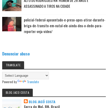
ALTO DO RODRIGUES/RN: HOMEM DE 26 ANOS É
ASSASSINADO A TIROS NA CIDADE
policial-federal-aposentado-e-preso-apos-atirar-durante-
briga-de-transito-em-natal-ele-ainda-deu-o-dedo-para-
reporter-veja-video/
Denunciar abuso
TRANSLATE
Powered by
Translate
BLOG JACO COSTA
BLOG JACÓ COSTA
Serra do Mel, RN, Brazil