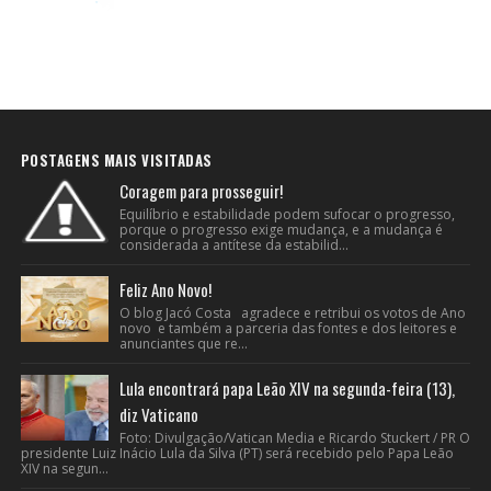
POSTAGENS MAIS VISITADAS
Coragem para prosseguir!
Equilíbrio e estabilidade podem sufocar o progresso,
porque o progresso exige mudança, e a mudança é
considerada a antítese da estabilid...
Feliz Ano Novo!
O blog Jacó Costa agradece e retribui os votos de Ano
novo e também a parceria das fontes e dos leitores e
anunciantes que re...
Lula encontrará papa Leão XIV na segunda-feira (13),
diz Vaticano
Foto: Divulgação/Vatican Media e Ricardo Stuckert / PR O
presidente Luiz Inácio Lula da Silva (PT) será recebido pelo Papa Leão
XIV na segun...