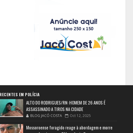
RECENTES EM POLÍCIA
ALTO DO RODRIGUES/RN: HOMEM DE 26 ANOS É
ASSASSINADO A TIROS NA CIDADE
BLOG JACÓ COSTA
Oct 12, 2025
Mossoroense foragido reage à abordagem e morre