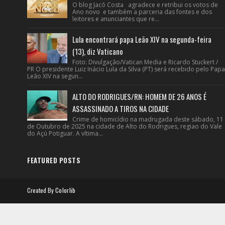
O blog Jacó Costa agradece e retribui os votos de
Ano novo e também a parceria das fontes e dos
leitores e anunciantes que re...
Lula encontrará papa Leão XIV na segunda-feira
(13), diz Vaticano
Foto: Divulgação/Vatican Media e Ricardo Stuckert /
PR O presidente Luiz Inácio Lula da Silva (PT) será recebido pelo Papa
Leão XIV na segun...
ALTO DO RODRIGUES/RN: HOMEM DE 26 ANOS É
ASSASSINADO A TIROS NA CIDADE
Crime de homicídio na madrugada deste sábado, 11
de Outubro de 2025 na cidade de Alto do Rodrigues, regiao do Vale
do Açú Potiguar. A vítima...
FEATURED POSTS
Created By
Colorlib