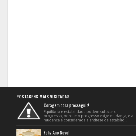
POSTAGENS MAIS VISITADAS
Coragem para prosseguir!
Equilíbrio e estabilidade podem sufocar o
progresso, porque o progresso exige mudança, e a
mudança é considerada a antítese da estabilid...
Feliz Ano Novo!