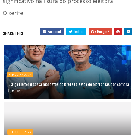
significativo na lisura do processo eleitoral.
O xerife
Facebook
Twitter
Google+
SHARE THIS
ELEIÇÕES 2022
Justiça Eleitoral cassa mandatos do prefeito e vice de Montanhas por compra
de votos
ELEIÇÕES 2024