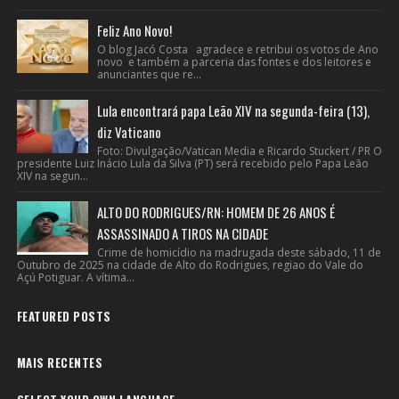
Feliz Ano Novo!
O blog Jacó Costa agradece e retribui os votos de Ano
novo e também a parceria das fontes e dos leitores e
anunciantes que re...
Lula encontrará papa Leão XIV na segunda-feira (13),
diz Vaticano
Foto: Divulgação/Vatican Media e Ricardo Stuckert / PR O
presidente Luiz Inácio Lula da Silva (PT) será recebido pelo Papa Leão
XIV na segun...
ALTO DO RODRIGUES/RN: HOMEM DE 26 ANOS É
ASSASSINADO A TIROS NA CIDADE
Crime de homicídio na madrugada deste sábado, 11 de
Outubro de 2025 na cidade de Alto do Rodrigues, regiao do Vale do
Açú Potiguar. A vítima...
FEATURED POSTS
MAIS RECENTES