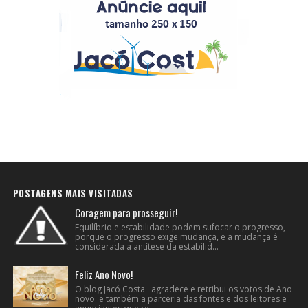
POSTAGENS MAIS VISITADAS
Coragem para prosseguir!
Equilíbrio e estabilidade podem sufocar o progresso,
porque o progresso exige mudança, e a mudança é
considerada a antítese da estabilid...
Feliz Ano Novo!
O blog Jacó Costa agradece e retribui os votos de Ano
novo e também a parceria das fontes e dos leitores e