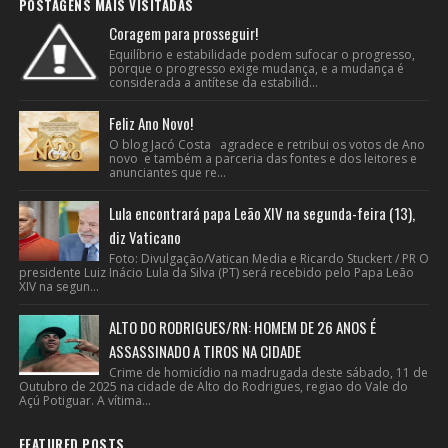
POSTAGENS MAIS VISITADAS
Coragem para prosseguir!
Equilíbrio e estabilidade podem sufocar o progresso,
porque o progresso exige mudança, e a mudança é
considerada a antítese da estabilid...
Feliz Ano Novo!
O blog Jacó Costa agradece e retribui os votos de Ano
novo e também a parceria das fontes e dos leitores e
anunciantes que re...
Lula encontrará papa Leão XIV na segunda-feira (13),
diz Vaticano
Foto: Divulgação/Vatican Media e Ricardo Stuckert / PR O
presidente Luiz Inácio Lula da Silva (PT) será recebido pelo Papa Leão
XIV na segun...
ALTO DO RODRIGUES/RN: HOMEM DE 26 ANOS É
ASSASSINADO A TIROS NA CIDADE
Crime de homicídio na madrugada deste sábado, 11 de
Outubro de 2025 na cidade de Alto do Rodrigues, regiao do Vale do
Açú Potiguar. A vítima...
FEATURED POSTS