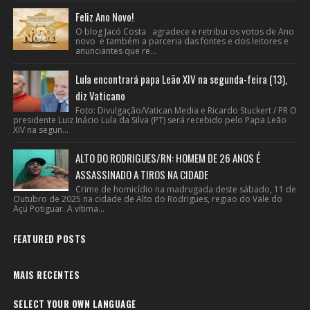
Feliz Ano Novo!
O blog Jacó Costa agradece e retribui os votos de Ano
novo e também a parceria das fontes e dos leitores e
anunciantes que re...
Lula encontrará papa Leão XIV na segunda-feira (13),
diz Vaticano
Foto: Divulgação/Vatican Media e Ricardo Stuckert / PR O
presidente Luiz Inácio Lula da Silva (PT) será recebido pelo Papa Leão
XIV na segun...
ALTO DO RODRIGUES/RN: HOMEM DE 26 ANOS É
ASSASSINADO A TIROS NA CIDADE
Crime de homicídio na madrugada deste sábado, 11 de
Outubro de 2025 na cidade de Alto do Rodrigues, regiao do Vale do
Açú Potiguar. A vítima...
FEATURED POSTS
MAIS RECENTES
SELECT YOUR OWN LANGUAGE