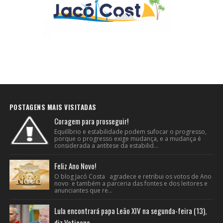
POSTAGENS MAIS VISITADAS
Coragem para prosseguir!
Equilíbrio e estabilidade podem sufocar o progresso,
porque o progresso exige mudança, e a mudança é
considerada a antítese da estabilid...
Feliz Ano Novo!
O blog Jacó Costa agradece e retribui os votos de Ano
novo e também a parceria das fontes e dos leitores e
anunciantes que re...
Lula encontrará papa Leão XIV na segunda-feira (13),
diz Vaticano