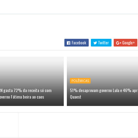
Facebook
Twitter
Google+
POLÊMICAS
 RN gasta 72% da receita só com
51% desaprovam governo Lula e 46% apr
overno Fátima beira ao caos
Quaest