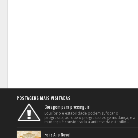
POSTAGENS MAIS VISITADAS
Coragem para prosseguir!
Equilíbrio e estabilidade podem sufocar o
progresso, porque o progresso exige mudança, e a
mudança é considerada a antítese da estabilid...
Feliz Ano Novo!