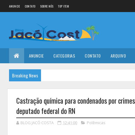
ANUNCIE
CONTATO
SOBRE NÓS
TOP ITEM
ANUNCIE
CATEGORIAS
CONTATO
ARQUIVO
Breaking News
Castração química para condenados por crimes
deputado federal do RN
BLOG JACÓ COSTA
12:41:00
Polêmicas