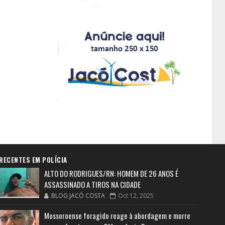
RECENTES EM POLÍCIA
ALTO DO RODRIGUES/RN: HOMEM DE 26 ANOS É
ASSASSINADO A TIROS NA CIDADE
BLOG JACÓ COSTA
Oct 12, 2025
Mossoroense foragido reage à abordagem e morre