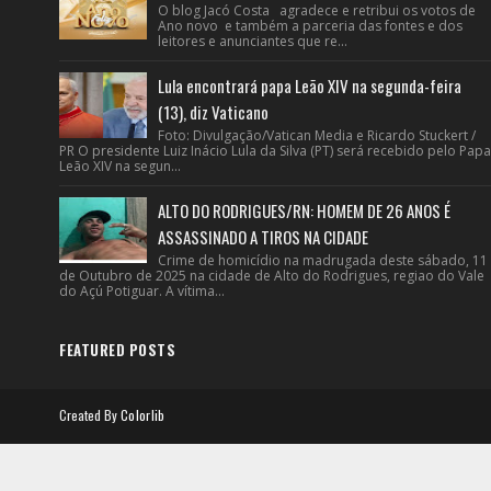
O blog Jacó Costa agradece e retribui os votos de
Ano novo e também a parceria das fontes e dos
leitores e anunciantes que re...
Lula encontrará papa Leão XIV na segunda-feira
(13), diz Vaticano
Foto: Divulgação/Vatican Media e Ricardo Stuckert /
PR O presidente Luiz Inácio Lula da Silva (PT) será recebido pelo Papa
Leão XIV na segun...
ALTO DO RODRIGUES/RN: HOMEM DE 26 ANOS É
ASSASSINADO A TIROS NA CIDADE
Crime de homicídio na madrugada deste sábado, 11
de Outubro de 2025 na cidade de Alto do Rodrigues, regiao do Vale
do Açú Potiguar. A vítima...
FEATURED POSTS
Created By
Colorlib