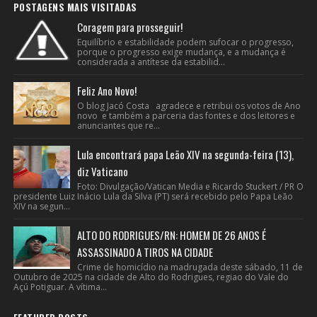
POSTAGENS MAIS VISITADAS
Coragem para prosseguir!
Equilíbrio e estabilidade podem sufocar o progresso,
porque o progresso exige mudança, e a mudança é
considerada a antítese da estabilid...
Feliz Ano Novo!
O blog Jacó Costa agradece e retribui os votos de Ano
novo e também a parceria das fontes e dos leitores e
anunciantes que re...
Lula encontrará papa Leão XIV na segunda-feira (13),
diz Vaticano
Foto: Divulgação/Vatican Media e Ricardo Stuckert / PR O
presidente Luiz Inácio Lula da Silva (PT) será recebido pelo Papa Leão
XIV na segun...
ALTO DO RODRIGUES/RN: HOMEM DE 26 ANOS É
ASSASSINADO A TIROS NA CIDADE
Crime de homicídio na madrugada deste sábado, 11 de
Outubro de 2025 na cidade de Alto do Rodrigues, regiao do Vale do
Açú Potiguar. A vítima...