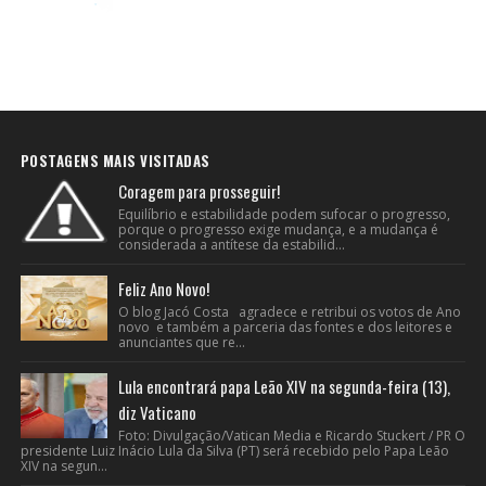
POSTAGENS MAIS VISITADAS
Coragem para prosseguir!
Equilíbrio e estabilidade podem sufocar o progresso,
porque o progresso exige mudança, e a mudança é
considerada a antítese da estabilid...
Feliz Ano Novo!
O blog Jacó Costa agradece e retribui os votos de Ano
novo e também a parceria das fontes e dos leitores e
anunciantes que re...
Lula encontrará papa Leão XIV na segunda-feira (13),
diz Vaticano
Foto: Divulgação/Vatican Media e Ricardo Stuckert / PR O
presidente Luiz Inácio Lula da Silva (PT) será recebido pelo Papa Leão
XIV na segun...