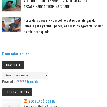
ALTO DO RODRIGUES/RN: HOMEM DE 26 ANOS É
ASSASSINADO A TIROS NA CIDADE
Porto do Mangue-RN Juscelino antecipou eleição da
Câmara para garantir poder, mas Justiça agora vai anular
e definir sua queda
Denunciar abuso
TRANSLATE
Powered by
Translate
BLOG JACO COSTA
BLOG JACÓ COSTA
Serra do Mel, RN, Brazil