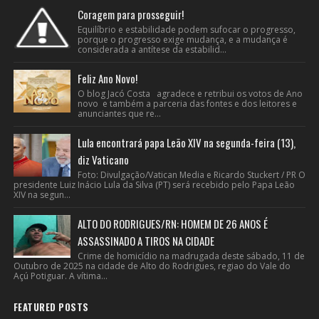
Coragem para prosseguir!
Equilíbrio e estabilidade podem sufocar o progresso,
porque o progresso exige mudança, e a mudança é
considerada a antítese da estabilid...
Feliz Ano Novo!
O blog Jacó Costa agradece e retribui os votos de Ano
novo e também a parceria das fontes e dos leitores e
anunciantes que re...
Lula encontrará papa Leão XIV na segunda-feira (13),
diz Vaticano
Foto: Divulgação/Vatican Media e Ricardo Stuckert / PR O
presidente Luiz Inácio Lula da Silva (PT) será recebido pelo Papa Leão
XIV na segun...
ALTO DO RODRIGUES/RN: HOMEM DE 26 ANOS É
ASSASSINADO A TIROS NA CIDADE
Crime de homicídio na madrugada deste sábado, 11 de
Outubro de 2025 na cidade de Alto do Rodrigues, regiao do Vale do
Açú Potiguar. A vítima...
FEATURED POSTS