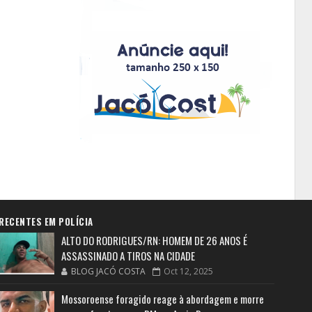
RECENTES EM POLÍCIA
ALTO DO RODRIGUES/RN: HOMEM DE 26 ANOS É
ASSASSINADO A TIROS NA CIDADE
BLOG JACÓ COSTA
Oct 12, 2025
Mossoroense foragido reage à abordagem e morre