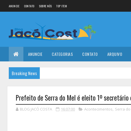
ANUNCIE
CONTATO
SOBRE NÓS
TOP ITEM
ANUNCIE
CATEGORIAS
CONTATO
ARQUIVO
Breaking News
Prefeito de Serra do Mel é eleito 1º secretári
BLOG JACÓ COSTA
16:07:00
Acontecimentos
,
Serra do