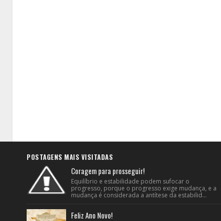
POSTAGENS MAIS VISITADAS
Coragem para prosseguir!
Equilíbrio e estabilidade podem sufocar o
progresso, porque o progresso exige mudança, e a
mudança é considerada a antítese da estabilid...
Feliz Ano Novo!