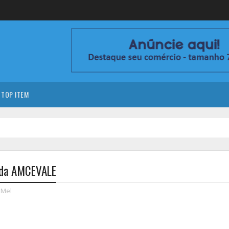
TOP ITEM
o da AMCEVALE
 Mel