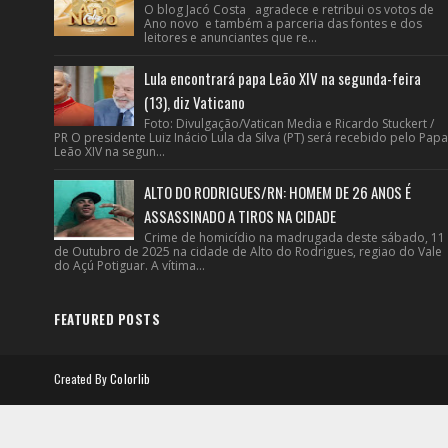
O blog Jacó Costa agradece e retribui os votos de
Ano novo e também a parceria das fontes e dos
leitores e anunciantes que re...
Lula encontrará papa Leão XIV na segunda-feira
(13), diz Vaticano
Foto: Divulgação/Vatican Media e Ricardo Stuckert /
PR O presidente Luiz Inácio Lula da Silva (PT) será recebido pelo Papa
Leão XIV na segun...
ALTO DO RODRIGUES/RN: HOMEM DE 26 ANOS É
ASSASSINADO A TIROS NA CIDADE
Crime de homicídio na madrugada deste sábado, 11
de Outubro de 2025 na cidade de Alto do Rodrigues, regiao do Vale
do Açú Potiguar. A vítima...
FEATURED POSTS
Created By
Colorlib