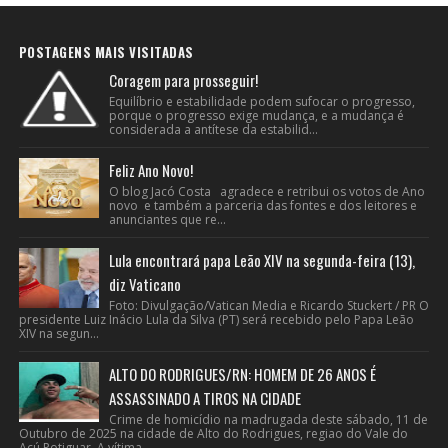
POSTAGENS MAIS VISITADAS
Coragem para prosseguir!
Equilíbrio e estabilidade podem sufocar o progresso,
porque o progresso exige mudança, e a mudança é
considerada a antítese da estabilid...
Feliz Ano Novo!
O blog Jacó Costa agradece e retribui os votos de Ano
novo e também a parceria das fontes e dos leitores e
anunciantes que re...
Lula encontrará papa Leão XIV na segunda-feira (13),
diz Vaticano
Foto: Divulgação/Vatican Media e Ricardo Stuckert / PR O
presidente Luiz Inácio Lula da Silva (PT) será recebido pelo Papa Leão
XIV na segun...
ALTO DO RODRIGUES/RN: HOMEM DE 26 ANOS É
ASSASSINADO A TIROS NA CIDADE
Crime de homicídio na madrugada deste sábado, 11 de
Outubro de 2025 na cidade de Alto do Rodrigues, regiao do Vale do
Açú Potiguar. A vítima...