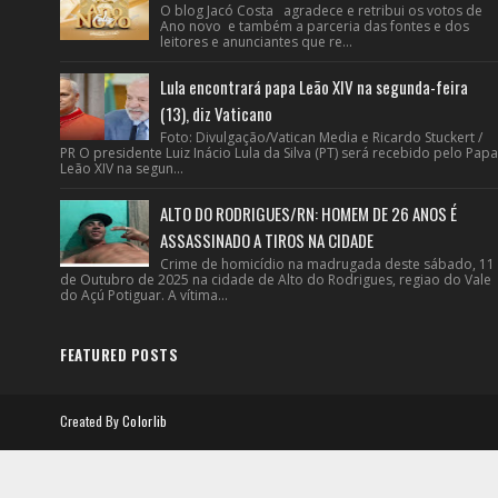
O blog Jacó Costa agradece e retribui os votos de
Ano novo e também a parceria das fontes e dos
leitores e anunciantes que re...
Lula encontrará papa Leão XIV na segunda-feira
(13), diz Vaticano
Foto: Divulgação/Vatican Media e Ricardo Stuckert /
PR O presidente Luiz Inácio Lula da Silva (PT) será recebido pelo Papa
Leão XIV na segun...
ALTO DO RODRIGUES/RN: HOMEM DE 26 ANOS É
ASSASSINADO A TIROS NA CIDADE
Crime de homicídio na madrugada deste sábado, 11
de Outubro de 2025 na cidade de Alto do Rodrigues, regiao do Vale
do Açú Potiguar. A vítima...
FEATURED POSTS
Created By
Colorlib