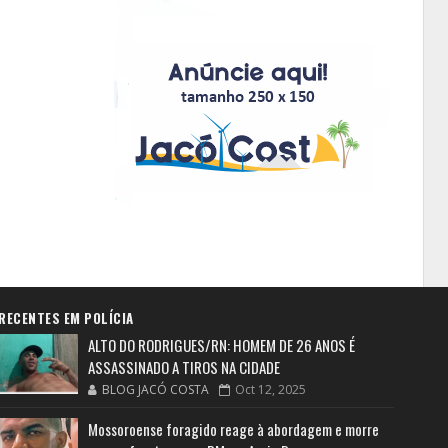
RECENTES EM POLÍCIA
ALTO DO RODRIGUES/RN: HOMEM DE 26 ANOS É
ASSASSINADO A TIROS NA CIDADE
BLOG JACÓ COSTA
Oct 12, 2025
Mossoroense foragido reage à abordagem e morre