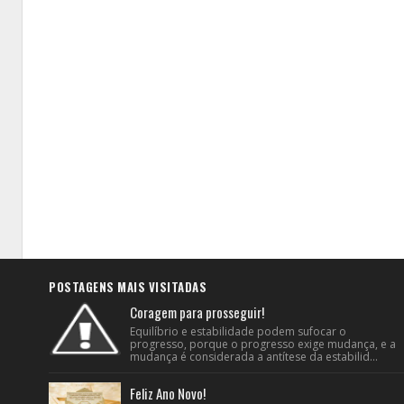
POSTAGENS MAIS VISITADAS
Coragem para prosseguir!
Equilíbrio e estabilidade podem sufocar o
progresso, porque o progresso exige mudança, e a
mudança é considerada a antítese da estabilid...
Feliz Ano Novo!