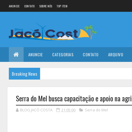
ANUNCIE
CONTATO
SOBRE NÓS
TOP ITEM
ANUNCIE
CATEGORIAS
CONTATO
ARQUIVO
Breaking News
Serra do Mel busca capacitação e apoio na agri
BLOG JACÓ COSTA
21:05:00
Serra do Mel