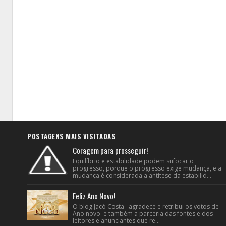
POSTAGENS MAIS VISITADAS
Coragem para prosseguir!
Equilíbrio e estabilidade podem sufocar o
progresso, porque o progresso exige mudança, e a
mudança é considerada a antítese da estabilid...
Feliz Ano Novo!
O blog Jacó Costa agradece e retribui os votos de
Ano novo e também a parceria das fontes e dos
leitores e anunciantes que re...