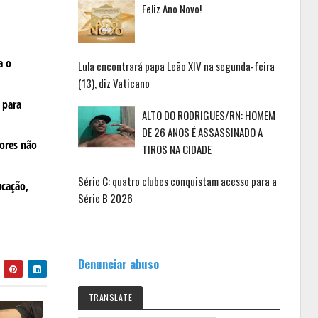
Feliz Ano Novo!
a o
Lula encontrará papa Leão XIV na segunda-feira
(13), diz Vaticano
 para
ALTO DO RODRIGUES/RN: HOMEM
DE 26 ANOS É ASSASSINADO A
dores não
TIROS NA CIDADE
Série C: quatro clubes conquistam acesso para a
ucação,
Série B 2026
Denunciar abuso
TRANSLATE