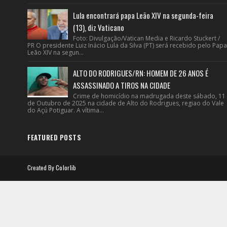
Lula encontrará papa Leão XIV na segunda-feira
(13), diz Vaticano
Foto: Divulgação/Vatican Media e Ricardo Stuckert /
PR O presidente Luiz Inácio Lula da Silva (PT) será recebido pelo Papa
Leão XIV na segun...
ALTO DO RODRIGUES/RN: HOMEM DE 26 ANOS É
ASSASSINADO A TIROS NA CIDADE
Crime de homicídio na madrugada deste sábado, 11
de Outubro de 2025 na cidade de Alto do Rodrigues, regiao do Vale
do Açú Potiguar. A vítima...
FEATURED POSTS
Created By
Colorlib