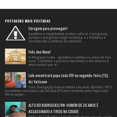
POSTAGENS MAIS VISITADAS
Coragem para prosseguir!
Equilíbrio e estabilidade podem sufocar o progresso,
porque o progresso exige mudança, e a mudança é
considerada a antítese da estabilid...
Feliz Ano Novo!
O blog Jacó Costa agradece e retribui os votos de Ano
novo e também a parceria das fontes e dos leitores e
anunciantes que re...
Lula encontrará papa Leão XIV na segunda-feira (13),
diz Vaticano
Foto: Divulgação/Vatican Media e Ricardo Stuckert / PR O
presidente Luiz Inácio Lula da Silva (PT) será recebido pelo Papa Leão
XIV na segun...
ALTO DO RODRIGUES/RN: HOMEM DE 26 ANOS É
ASSASSINADO A TIROS NA CIDADE
Crime de homicídio na madrugada deste sábado, 11 de