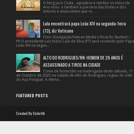
O blog Jacó Costa agradece e retribui os votos de
Ano novo e também a parceria das fontes e dos
leitores e anunciantes que re...
Lula encontrará papa Leão XIV na segunda-feira
(13), diz Vaticano
Foto: Divulgação/Vatican Media e Ricardo Stuckert /
PR O presidente Luiz Inácio Lula da Silva (PT) será recebido pelo Papa
Leão XIV na segun...
ALTO DO RODRIGUES/RN: HOMEM DE 26 ANOS É
ASSASSINADO A TIROS NA CIDADE
Crime de homicídio na madrugada deste sábado, 11
de Outubro de 2025 na cidade de Alto do Rodrigues, regiao do Vale
do Açú Potiguar. A vítima...
FEATURED POSTS
Created By
Colorlib