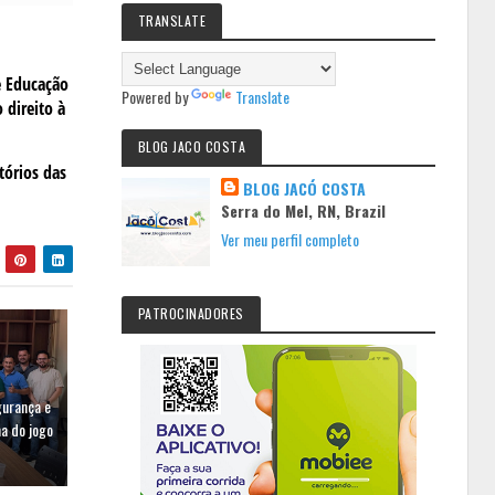
TRANSLATE
e Educação
Powered by
Translate
 direito à
BLOG JACO COSTA
tórios das
BLOG JACÓ COSTA
Serra do Mel, RN, Brazil
Ver meu perfil completo
PATROCINADORES
gurança e
a do jogo