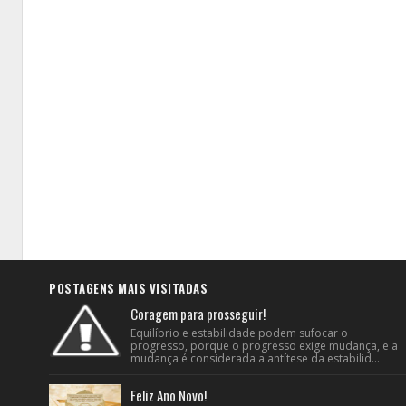
POSTAGENS MAIS VISITADAS
Coragem para prosseguir!
Equilíbrio e estabilidade podem sufocar o
progresso, porque o progresso exige mudança, e a
mudança é considerada a antítese da estabilid...
Feliz Ano Novo!