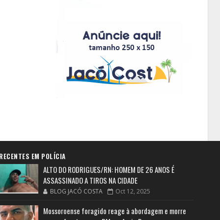
RECENTES EM POLÍCIA
ALTO DO RODRIGUES/RN: HOMEM DE 26 ANOS É
ASSASSINADO A TIROS NA CIDADE
BLOG JACÓ COSTA
Oct 12, 2025
Mossoroense foragido reage à abordagem e morre