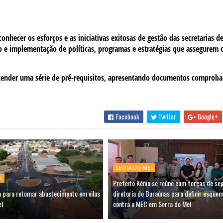
nhecer os esforços e as iniciativas exitosas de gestão das secretarias d
o e implementação de políticas, programas e estratégias que assegurem o
 atender uma série de pré-requisitos, apresentando documentos comproba
Facebook
Twitter
Google+
SERRA DO MEL
L
Prefeito Kênio se reúne com forças de se
a para retomar abastecimento em vilas
diretoria do Baraúnas para definir esquem
el
contra o MEC em Serra do Mel