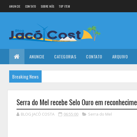
ANUNCIE
CONTATO
SOBRE NÓS
TOP ITEM
ANUNCIE
CATEGORIAS
CONTATO
ARQUIVO
Breaking News
Serra do Mel recebe Selo Ouro em reconhecime
BLOG JACÓ COSTA
06:55:00
Serra do Mel