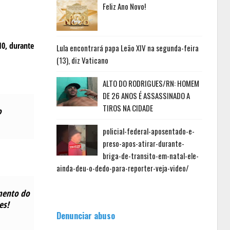
Feliz Ano Novo!
10, durante
Lula encontrará papa Leão XIV na segunda-feira
(13), diz Vaticano
ALTO DO RODRIGUES/RN: HOMEM
DE 26 ANOS É ASSASSINADO A
TIROS NA CIDADE
o
policial-federal-aposentado-e-
preso-apos-atirar-durante-
briga-de-transito-em-natal-ele-
ainda-deu-o-dedo-para-reporter-veja-video/
mento do
es!
Denunciar abuso