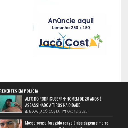
RECENTES EM POLÍCIA
ALTO DO RODRIGUES/RN: HOMEM DE 26 ANOS É
ASSASSINADO A TIROS NA CIDADE
BLOG JACÓ COSTA
Oct 12, 2025
Mossoroense foragido reage à abordagem e morre