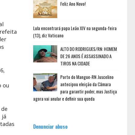
Feliz Ano Novo!
al
Lula encontrará papa Leão XIV na segunda-feira
refeita
(13), diz Vaticano
der
os
ALTO DO RODRIGUES/RN: HOMEM
DE 26 ANOS É ASSASSINADO A
TIROS NA CIDADE
6,
Porto do Mangue-RN Juscelino
antecipou eleição da Câmara
o ou
para garantir poder, mas Justiça
agora vai anular e definir sua queda
 de
 já
itadas
Denunciar abuso