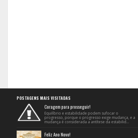
POSTAGENS MAIS VISITADAS
Coragem para prosseguir!
Equilíbrio e estabilidade podem sufocar o
progresso, porque o progresso exige mudança, e a
mudança é considerada a antítese da estabilid...
Feliz Ano Novo!