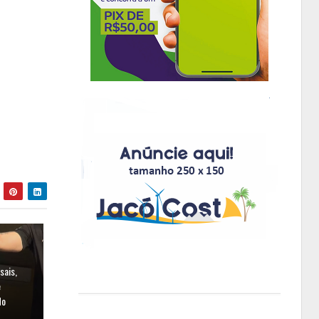
sais,
e
do