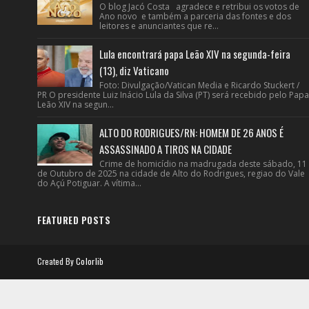
O blog Jacó Costa agradece e retribui os votos de
Ano novo e também a parceria das fontes e dos
leitores e anunciantes que re...
Lula encontrará papa Leão XIV na segunda-feira
(13), diz Vaticano
Foto: Divulgação/Vatican Media e Ricardo Stuckert /
PR O presidente Luiz Inácio Lula da Silva (PT) será recebido pelo Papa
Leão XIV na segun...
ALTO DO RODRIGUES/RN: HOMEM DE 26 ANOS É
ASSASSINADO A TIROS NA CIDADE
Crime de homicídio na madrugada deste sábado, 11
de Outubro de 2025 na cidade de Alto do Rodrigues, regiao do Vale
do Açú Potiguar. A vítima...
FEATURED POSTS
Created By
Colorlib