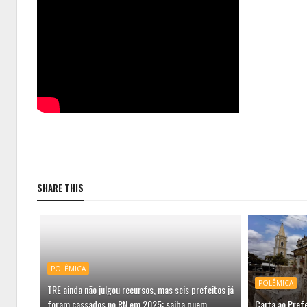
SHARE THIS
POLÊMICA
POLÊMICA
TRE ainda não julgou recursos, mas seis prefeitos já
foram cassados no RN em 2025; saiba quem
Carta ao Prefe