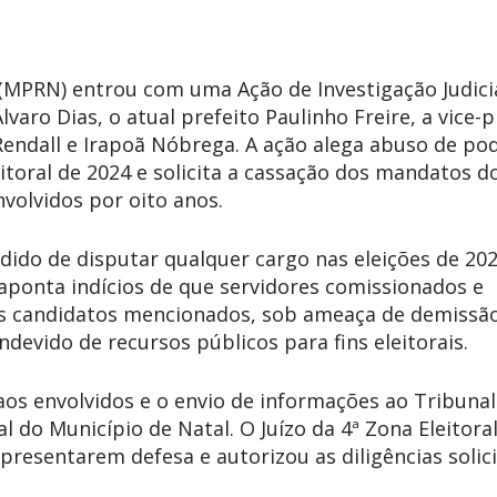
 (MPRN) entrou com uma Ação de Investigação Judici
Álvaro Dias,
o atual prefeito
Paulinho Freire,
a vice-p
Rendall
e
Irapoã Nóbrega.
A ação alega abuso de po
toral de 2024 e solicita a cassação dos mandatos d
nvolvidos por oito anos.
dido de disputar qualquer cargo nas eleições de 202
 aponta indícios de que servidores comissionados e
 os candidatos mencionados, sob ameaça de demissã
ndevido de recursos públicos para fins eleitorais.
 aos envolvidos e o envio de informações ao Tribunal
 do Município de Natal. O Juízo da 4ª Zona Eleitoral
presentarem defesa e autorizou as diligências solic