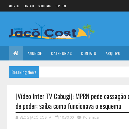
ANUNCIE
CONTATO
SOBRE NÓS
TOP ITEM
ANUNCIE
CATEGORIAS
CONTATO
ARQUIVO
Breaking News
[Vídeo Inter TV Cabugi]: MPRN pede cassação de
de poder; saiba como funcionava o esquema
BLOG JACÓ COSTA
10:30:00
Polêmica