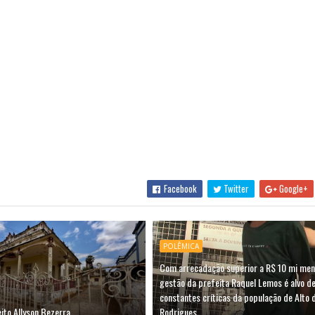
Facebook
Twitter
Google+
POLÊMICA
Com arrecadação superior a R$ 10 mi men
gestão da prefeita Raquel Lemos é alvo d
constantes críticas da população de Alto 
ito Allyson Bezerra
Rodrigues