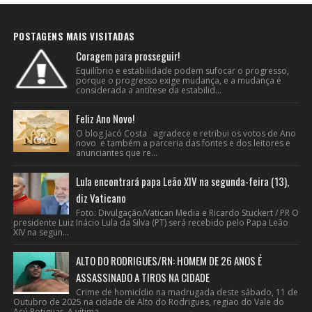
POSTAGENS MAIS VISITADAS
Coragem para prosseguir!
Equilíbrio e estabilidade podem sufocar o progresso,
porque o progresso exige mudança, e a mudança é
considerada a antítese da estabilid...
Feliz Ano Novo!
O blog Jacó Costa agradece e retribui os votos de Ano
novo e também a parceria das fontes e dos leitores e
anunciantes que re...
Lula encontrará papa Leão XIV na segunda-feira (13),
diz Vaticano
Foto: Divulgação/Vatican Media e Ricardo Stuckert / PR O
presidente Luiz Inácio Lula da Silva (PT) será recebido pelo Papa Leão
XIV na segun...
ALTO DO RODRIGUES/RN: HOMEM DE 26 ANOS É
ASSASSINADO A TIROS NA CIDADE
Crime de homicídio na madrugada deste sábado, 11 de
Outubro de 2025 na cidade de Alto do Rodrigues, regiao do Vale do
Açú Potiguar. A vítima...