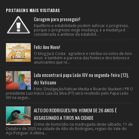
POSTAGENS MAIS VISITADAS
Coragem para prosseguir!
Equilíbrio e estabilidade podem sufocar o progresso,
porque o progresso exige mudança, e a mudança é
considerada a antítese da estabilid...
Feliz Ano Novo!
O blog Jacó Costa agradece e retribui os votos de Ano
novo e também a parceria das fontes e dos leitores e
anunciantes que re...
Lula encontrará papa Leão XIV na segunda-feira (13),
diz Vaticano
Foto: Divulgação/Vatican Media e Ricardo Stuckert / PR O
presidente Luiz Inácio Lula da Silva (PT) será recebido pelo Papa Leão
XIV na segun...
ALTO DO RODRIGUES/RN: HOMEM DE 26 ANOS É
ASSASSINADO A TIROS NA CIDADE
Crime de homicídio na madrugada deste sábado, 11 de
Outubro de 2025 na cidade de Alto do Rodrigues, regiao do Vale do
Açú Potiguar. A vítima...