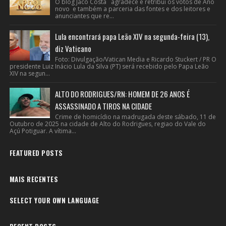
O blog Jacó Costa agradece e retribui os votos de Ano
novo e também a parceria das fontes e dos leitores e
anunciantes que re...
Lula encontrará papa Leão XIV na segunda-feira (13),
diz Vaticano
Foto: Divulgação/Vatican Media e Ricardo Stuckert / PR O
presidente Luiz Inácio Lula da Silva (PT) será recebido pelo Papa Leão
XIV na segun...
ALTO DO RODRIGUES/RN: HOMEM DE 26 ANOS É
ASSASSINADO A TIROS NA CIDADE
Crime de homicídio na madrugada deste sábado, 11 de
Outubro de 2025 na cidade de Alto do Rodrigues, regiao do Vale do
Açú Potiguar. A vítima...
FEATURED POSTS
MAIS RECENTES
SELECT YOUR OWN LANGUAGE