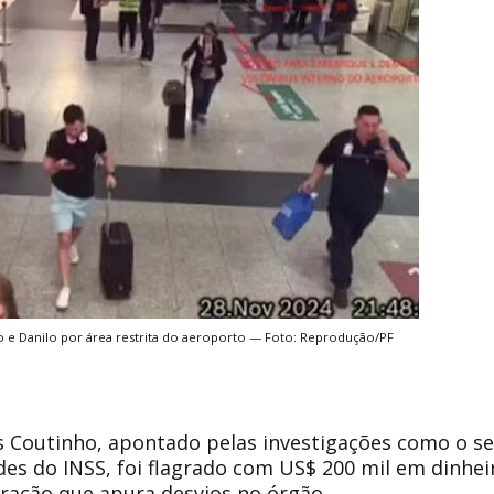
io e Danilo por área restrita do aeroporto — Foto: Reprodução/PF
ers Coutinho, apontado pelas investigações como o se
es do INSS, foi flagrado com US$ 200 mil em dinhei
ação que apura desvios no órgão.