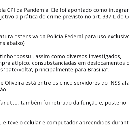
pela CPI da Pandemia. Ele foi apontado como integra
etivo a prática do crime previsto no art. 337-L do 
tura ostensiva da Polícia Federal para uso exclusi
ns abaixo).
utinho “possui, assim como diversos investigados,
mpra atípico, consubstanciadas em deslocamentos 
‘bate/volta’, principalmente para Brasília”.
de Oliveira está entre os cinco servidores do INSS af
ão.
fanutto, também foi retirado da função e, posterio
o, e teve o celular e computador apreendidos durant