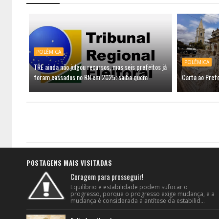
POLÊMICA
POLÊMICA
TRE ainda não julgou recursos, mas seis prefeitos já
foram cassados no RN em 2025; saiba quem
Carta ao Prefe
POSTAGENS MAIS VISITADAS
Coragem para prosseguir!
Equilíbrio e estabilidade podem sufocar o
progresso, porque o progresso exige mudança, e a
mudança é considerada a antítese da estabilid...