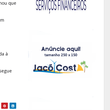
rmou que
am
da à
 segue