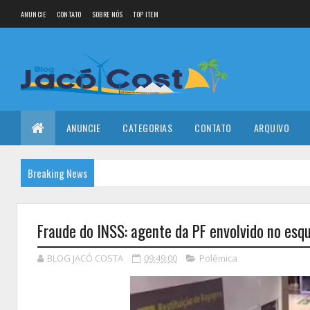
ANUNCIE
CONTATO
SOBRE NÓS
TOP ITEM
ANUNCIE
CATEGORIAS
CONTATO
ARQUIVO
Breaking News
Fraude do INSS: agente da PF envolvido no esq
BLOG JACÓ COSTA
09:49:00
Polêmica