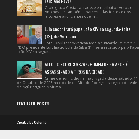
Feliz Ano Novo!
O blog Jacó Costa agradece e retribui os votos de
Ano novo e também a parceria das fontes e dos
leitores e anunciantes que re...
Lula encontrará papa Leão XIV na segunda-feira
(13), diz Vaticano
Foto: Divulgação/Vatican Media e Ricardo Stuckert /
PR O presidente Luiz Inácio Lula da Silva (PT) será recebido pelo Papa
Leão XIV na segun...
ALTO DO RODRIGUES/RN: HOMEM DE 26 ANOS É
ASSASSINADO A TIROS NA CIDADE
Crime de homicídio na madrugada deste sábado, 11
de Outubro de 2025 na cidade de Alto do Rodrigues, regiao do Vale
do Açú Potiguar. A vítima...
FEATURED POSTS
Created By
Colorlib