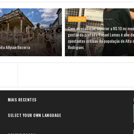
POLÊMICA
Com arrecadação superior a R$ 10 mi men
gestão da prefeita Raquel Lemos é alvo d
constantes críticas da população de Alto 
ito Allyson Bezerra
Rodrigues
MAIS RECENTES
SELECT YOUR OWN LANGUAGE