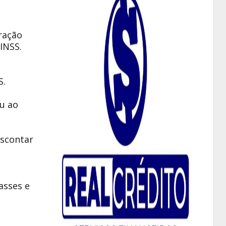
ração
INSS.
S.
ou ao
escontar
asses e