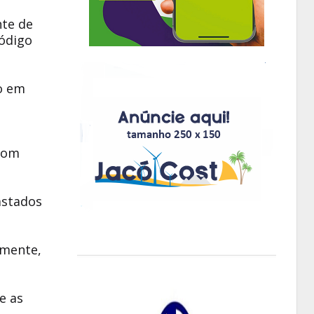
nte de
Código
vo em
com
astados
rmente,
e as