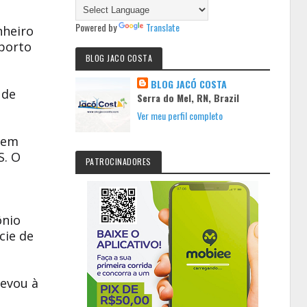
Powered by
Translate
nheiro
oporto
BLOG JACO COSTA
BLOG JACÓ COSTA
 de
Serra do Mel, RN, Brazil
Ver meu perfil completo
sem
S. O
PATROCINADORES
ônio
cie de
levou à