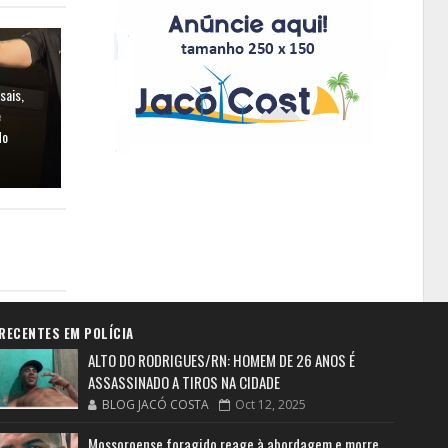
sais,
e
do
RECENTES EM POLÍCIA
ALTO DO RODRIGUES/RN: HOMEM DE 26 ANOS É
ASSASSINADO A TIROS NA CIDADE
BLOG JACÓ COSTA
Oct 12, 2025
Mossoroense foragido reage à abordagem e morre