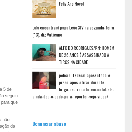
Feliz Ano Novo!
Lula encontrará papa Leão XIV na segunda-feira
(13), diz Vaticano
ALTO DO RODRIGUES/RN: HOMEM
DE 26 ANOS É ASSASSINADO A
TIROS NA CIDADE
policial-federal-aposentado-e-
preso-apos-atirar-durante-
briga-de-transito-em-natal-ele-
a 5 de
ão seguiu
ainda-deu-o-dedo-para-reporter-veja-video/
 para que
o não
Denunciar abuso
zação da