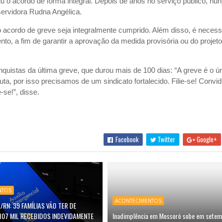
u o acordo de forma integral. Depois de anos no serviço público, nun
ervidora Rudna Angélica.
 acordo de greve seja integralmente cumprido. Além disso, é necess
, a fim de garantir a aprovação da medida provisória ou do projeto 
quistas da última greve, que durou mais de 100 dias: “A greve é o ú
ta, por isso precisamos de um sindicato fortalecido. Filie-se! Convi
-se!”, disse.
Facebook
Twitter
Google+
NTOS
ACONTECIMENTOS
/RN: 39 FAMÍLIAS VÃO TER DE
107 MIL RECEBIDOS INDEVIDAMENTE
Inadimplência em Mossoró sobe em setem