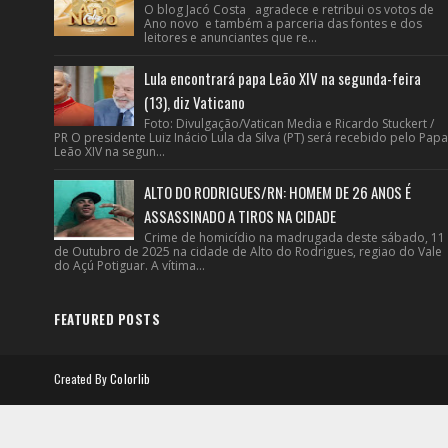
O blog Jacó Costa agradece e retribui os votos de
Ano novo e também a parceria das fontes e dos
leitores e anunciantes que re...
Lula encontrará papa Leão XIV na segunda-feira
(13), diz Vaticano
Foto: Divulgação/Vatican Media e Ricardo Stuckert /
PR O presidente Luiz Inácio Lula da Silva (PT) será recebido pelo Papa
Leão XIV na segun...
ALTO DO RODRIGUES/RN: HOMEM DE 26 ANOS É
ASSASSINADO A TIROS NA CIDADE
Crime de homicídio na madrugada deste sábado, 11
de Outubro de 2025 na cidade de Alto do Rodrigues, regiao do Vale
do Açú Potiguar. A vítima...
FEATURED POSTS
Created By
Colorlib