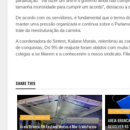
paralisação. “Vai fazer um ano e o governo ainda não cumpri
tamanha morosidade para cumprir um acordo”, destacou a s
De acordo com os servidores, é fundamental que o termo do
manter uma pressão organizada e contínua sobre o Parlamento
trate da reestruturação da carreira.
A coordenadora do Sintest, Kaliane Morais, relembrou as con
de conquistas. Os 9% de reajuste foram obtidos com muita lu
colegas a se filiarem e a conhecerem o nosso sindicato. Filie
SHARE THIS
ACONTECIME
ACONTECIMENTOS
AREIA BRANCA
Areia Branca-RN Festival Ventos e Mar transforma
DEVOLVER R$ 