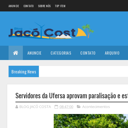
ANUNCIE
CONTATO
SOBRE NÓS
TOP ITEM
ANUNCIE
CATEGORIAS
CONTATO
ARQUIVO
Breaking News
Servidores da Ufersa aprovam paralisação e es
BLOG JACÓ COSTA
08:47:00
Acontecimentos