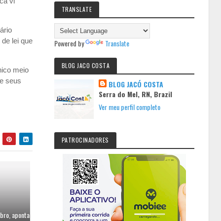
ca vi
TRANSLATE
ário
de lei que
Powered by
Translate
BLOG JACO COSTA
nico meio
de seus
BLOG JACÓ COSTA
Serra do Mel, RN, Brazil
Ver meu perfil completo
PATROCINADORES
bro, aponta