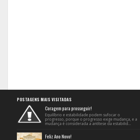
POSTAGENS MAIS VISITADAS
Coragem para prosseguir!
Equilíbrio e estabilidade podem sufocar o
progresso, porque o progresso exige mudança, e a
mudança é considerada a antítese da estabilid...
Feliz Ano Novo!