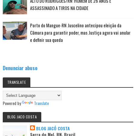
ALTO DO RODRIGUES/RN: HOMEM DE 26 ANOS É
ASSASSINADO A TIROS NA CIDADE
Porto do Mangue-RN Juscelino antecipou eleição da
Câmara para garantir poder, mas Justiça agora vai anular
e definir sua queda
Denunciar abuso
TRANSLATE
Powered by
Translate
BLOG JACO COSTA
BLOG JACÓ COSTA
Serra do Mel, RN, Brazil