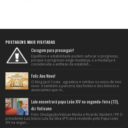
POSTAGENS MAIS VISITADAS
Coragem para prosseguir!
Equilíbrio e estabilidade podem sufocar o progresso,
porque o progresso exige mudança, e a mudança é
considerada a antítese da estabilid...
Feliz Ano Novo!
O blog Jacó Costa agradece e retribui os votos de Ano
novo e também a parceria das fontes e dos leitores e
anunciantes que re...
Lula encontrará papa Leão XIV na segunda-feira (13),
diz Vaticano
Foto: Divulgação/Vatican Media e Ricardo Stuckert / PR O
presidente Luiz Inácio Lula da Silva (PT) será recebido pelo Papa Leão
XIV na segun...