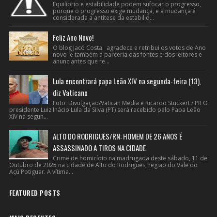
Equilíbrio e estabilidade podem sufocar o progresso,
porque o progresso exige mudança, e a mudança é
considerada a antítese da estabilid...
Feliz Ano Novo!
O blog Jacó Costa agradece e retribui os votos de Ano
novo e também a parceria das fontes e dos leitores e
anunciantes que re...
Lula encontrará papa Leão XIV na segunda-feira (13),
diz Vaticano
Foto: Divulgação/Vatican Media e Ricardo Stuckert / PR O
presidente Luiz Inácio Lula da Silva (PT) será recebido pelo Papa Leão
XIV na segun...
ALTO DO RODRIGUES/RN: HOMEM DE 26 ANOS É
ASSASSINADO A TIROS NA CIDADE
Crime de homicídio na madrugada deste sábado, 11 de
Outubro de 2025 na cidade de Alto do Rodrigues, regiao do Vale do
Açú Potiguar. A vítima...
FEATURED POSTS