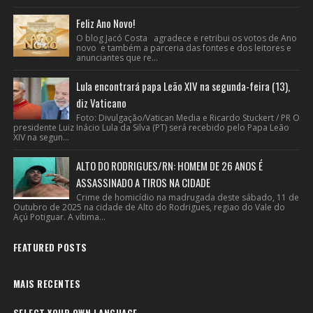
Feliz Ano Novo!
O blog Jacó Costa agradece e retribui os votos de Ano
novo e também a parceria das fontes e dos leitores e
anunciantes que re...
Lula encontrará papa Leão XIV na segunda-feira (13),
diz Vaticano
Foto: Divulgação/Vatican Media e Ricardo Stuckert / PR O
presidente Luiz Inácio Lula da Silva (PT) será recebido pelo Papa Leão
XIV na segun...
ALTO DO RODRIGUES/RN: HOMEM DE 26 ANOS É
ASSASSINADO A TIROS NA CIDADE
Crime de homicídio na madrugada deste sábado, 11 de
Outubro de 2025 na cidade de Alto do Rodrigues, regiao do Vale do
Açú Potiguar. A vítima...
FEATURED POSTS
MAIS RECENTES
SELECT YOUR OWN LANGUAGE