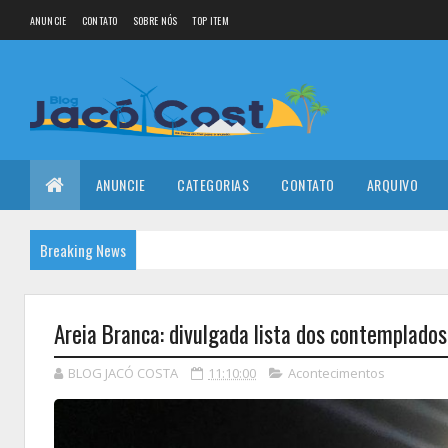
ANUNCIE
CONTATO
SOBRE NÓS
TOP ITEM
ANUNCIE
CATEGORIAS
CONTATO
ARQUIVO
Breaking News
Areia Branca: divulgada lista dos contemplados
BLOG JACÓ COSTA
11:10:00
Acontecimentos