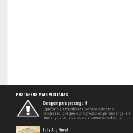
POSTAGENS MAIS VISITADAS
Coragem para prosseguir!
Equilíbrio e estabilidade podem sufocar o
progresso, porque o progresso exige mudança, e a
mudança é considerada a antítese da estabilid...
Feliz Ano Novo!