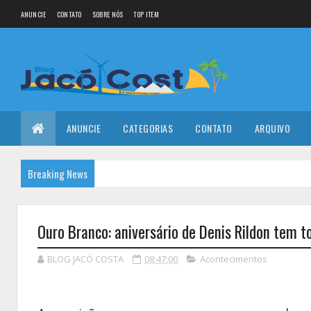
ANUNCIE
CONTATO
SOBRE NÓS
TOP ITEM
ANUNCIE
CATEGORIAS
CONTATO
ARQUIVO
Breaking News
Ouro Branco: aniversário de Denis Rildon tem to
BLOG JACÓ COSTA
08:47:00
Acontecimentos