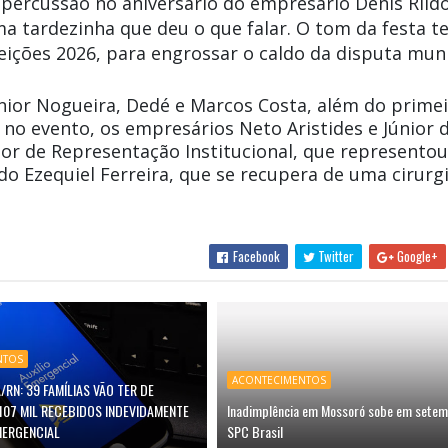
percussão no aniversário do empresário Denis Rild
a tardezinha que deu o que falar. O tom da festa t
eições 2026, para engrossar o caldo da disputa muni
únior Nogueira, Dedé e Marcos Costa, além do prime
no evento, os empresários Neto Aristides e Júnior 
tor de Representação Institucional, que representou
do Ezequiel Ferreira, que se recupera de uma cirurg
Facebook
Twitter
Google+
NTOS
ACONTECIMENTOS
/RN: 39 FAMÍLIAS VÃO TER DE
107 MIL RECEBIDOS INDEVIDAMENTE
Inadimplência em Mossoró sobe em setem
MERGENCIAL
SPC Brasil