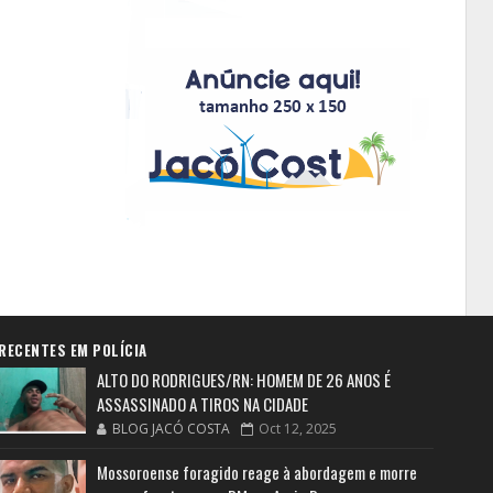
RECENTES EM POLÍCIA
ALTO DO RODRIGUES/RN: HOMEM DE 26 ANOS É
ASSASSINADO A TIROS NA CIDADE
BLOG JACÓ COSTA
Oct 12, 2025
Mossoroense foragido reage à abordagem e morre