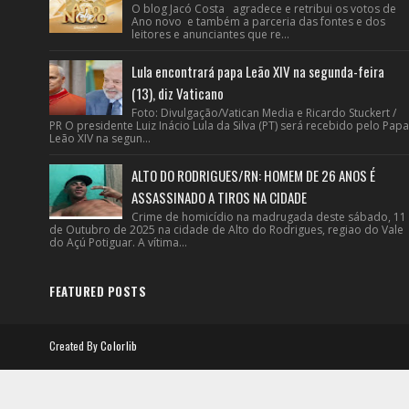
O blog Jacó Costa agradece e retribui os votos de
Ano novo e também a parceria das fontes e dos
leitores e anunciantes que re...
Lula encontrará papa Leão XIV na segunda-feira
(13), diz Vaticano
Foto: Divulgação/Vatican Media e Ricardo Stuckert /
PR O presidente Luiz Inácio Lula da Silva (PT) será recebido pelo Papa
Leão XIV na segun...
ALTO DO RODRIGUES/RN: HOMEM DE 26 ANOS É
ASSASSINADO A TIROS NA CIDADE
Crime de homicídio na madrugada deste sábado, 11
de Outubro de 2025 na cidade de Alto do Rodrigues, regiao do Vale
do Açú Potiguar. A vítima...
FEATURED POSTS
Created By
Colorlib