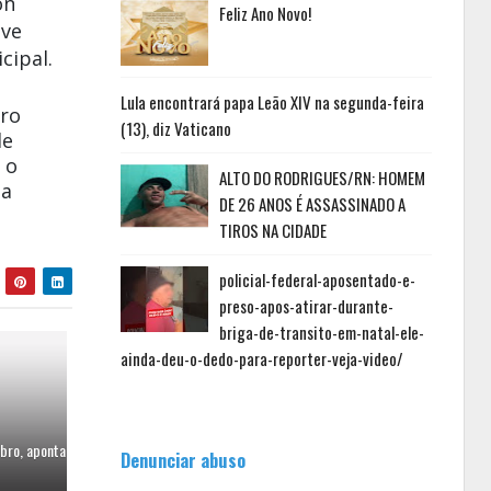
on
Feliz Ano Novo!
eve
cipal.
Lula encontrará papa Leão XIV na segunda-feira
iro
(13), diz Vaticano
de
 o
ALTO DO RODRIGUES/RN: HOMEM
ia
DE 26 ANOS É ASSASSINADO A
TIROS NA CIDADE
policial-federal-aposentado-e-
preso-apos-atirar-durante-
briga-de-transito-em-natal-ele-
ainda-deu-o-dedo-para-reporter-veja-video/
bro, aponta
Denunciar abuso