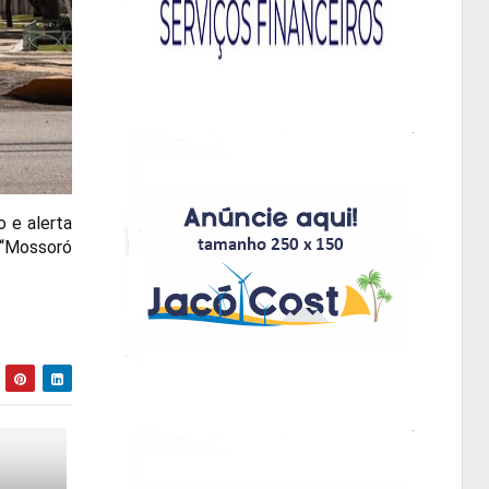
 e alerta
o “Mossoró