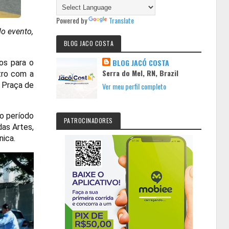
Powered by
Translate
do evento,
BLOG JACO COSTA
BLOG JACÓ COSTA
os para o
Serra do Mel, RN, Brazil
tro com a
à Praça de
Ver meu perfil completo
 o período
PATROCINADORES
das Artes,
nica.