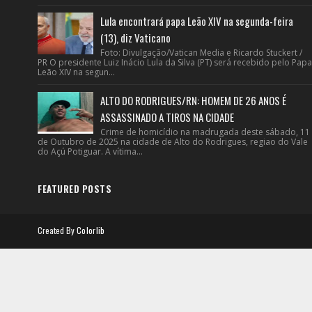
Lula encontrará papa Leão XIV na segunda-feira
(13), diz Vaticano
Foto: Divulgação/Vatican Media e Ricardo Stuckert /
PR O presidente Luiz Inácio Lula da Silva (PT) será recebido pelo Papa
Leão XIV na segun...
ALTO DO RODRIGUES/RN: HOMEM DE 26 ANOS É
ASSASSINADO A TIROS NA CIDADE
Crime de homicídio na madrugada deste sábado, 11
de Outubro de 2025 na cidade de Alto do Rodrigues, regiao do Vale
do Açú Potiguar. A vítima...
FEATURED POSTS
Created By
Colorlib