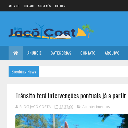
ANUNCIE
CONTATO
SOBRE NÓS
TOP ITEM
ANUNCIE
CATEGORIAS
CONTATO
ARQUIVO
Breaking News
Trânsito terá intervenções pontuais já a part
BLOG JACÓ COSTA
13:37:00
Acontecimentos