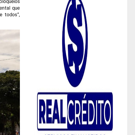
 bloqueios
ental que
e todos”,