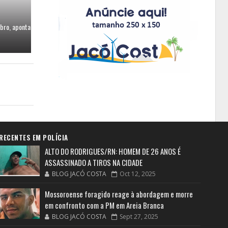
bro, aponta
RECENTES EM POLÍCIA
ALTO DO RODRIGUES/RN: HOMEM DE 26 ANOS É
ASSASSINADO A TIROS NA CIDADE
BLOG JACÓ COSTA
Oct 12, 2025
Mossoroense foragido reage à abordagem e morre
em confronto com a PM em Areia Branca
BLOG JACÓ COSTA
Sept 27, 2025