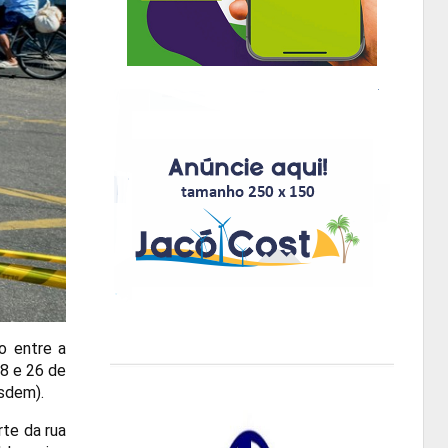
o entre a
18 e 26 de
sdem
).
rte da rua