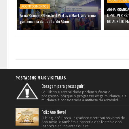
ACONTECIME
ACONTECIMENTOS
AREIA BRANCA
Areia Branca-RN Festival Ventos e Mar transforma
DEVOLVER R$ 
gastronomia da Capital do Atum
NO AUXÍLIO E
POSTAGENS MAIS VISITADAS
Coragem para prosseguir!
Equilíbrio e estabilidade podem sufocar o
progresso, porque o progresso exige mudança, e a
mudança é considerada a antítese da estabilid...
Feliz Ano Novo!
O blog Jacó Costa agradece e retribui os votos de
Ano novo e também a parceria das fontes e dos
leitores e anunciantes que re...