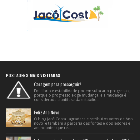
POSTAGENS MAIS VISITADAS
Coragem para prosseguir!
Equilíbrio e estabilidade podem sufocar o progresso,
porque o progresso exige mudança, e a mudança é
considerada a antítese da estabilid...
Feliz Ano Novo!
O blog Jacó Costa agradece e retribui os votos de Ano
novo e também a parceria das fontes e dos leitores e
anunciantes que re...