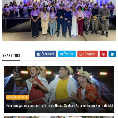
Facebook
Twitter
Google+
SHARE THIS
SERRA DO MEL
Fé e emoção marcam o Oratório de Nossa Senhora Aparecida em Serra do Mel