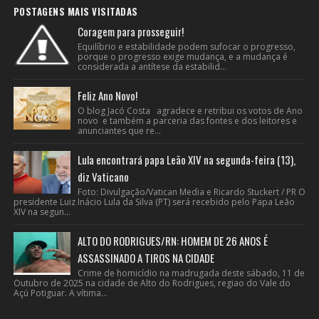
POSTAGENS MAIS VISITADAS
Coragem para prosseguir!
Equilíbrio e estabilidade podem sufocar o progresso,
porque o progresso exige mudança, e a mudança é
considerada a antítese da estabilid...
Feliz Ano Novo!
O blog Jacó Costa agradece e retribui os votos de Ano
novo e também a parceria das fontes e dos leitores e
anunciantes que re...
Lula encontrará papa Leão XIV na segunda-feira (13),
diz Vaticano
Foto: Divulgação/Vatican Media e Ricardo Stuckert / PR O
presidente Luiz Inácio Lula da Silva (PT) será recebido pelo Papa Leão
XIV na segun...
ALTO DO RODRIGUES/RN: HOMEM DE 26 ANOS É
ASSASSINADO A TIROS NA CIDADE
Crime de homicídio na madrugada deste sábado, 11 de
Outubro de 2025 na cidade de Alto do Rodrigues, regiao do Vale do
Açú Potiguar. A vítima...