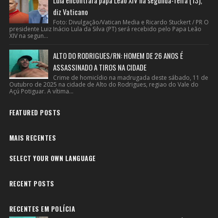
Lula encontrará papa Leão XIV na segunda-feira (13),
diz Vaticano
Foto: Divulgação/Vatican Media e Ricardo Stuckert / PR O
presidente Luiz Inácio Lula da Silva (PT) será recebido pelo Papa Leão
XIV na segun...
ALTO DO RODRIGUES/RN: HOMEM DE 26 ANOS É
ASSASSINADO A TIROS NA CIDADE
Crime de homicídio na madrugada deste sábado, 11 de
Outubro de 2025 na cidade de Alto do Rodrigues, regiao do Vale do
Açú Potiguar. A vítima...
FEATURED POSTS
MAIS RECENTES
SELECT YOUR OWN LANGUAGE
RECENT POSTS
RECENTES EM POLÍCIA