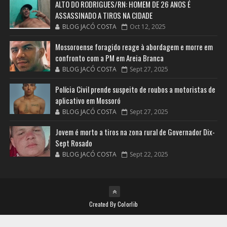
ALTO DO RODRIGUES/RN: HOMEM DE 26 ANOS É
ASSASSINADO A TIROS NA CIDADE
BLOG JACÓ COSTA
Oct 12, 2025
Mossoroense foragido reage à abordagem e morre em
confronto com a PM em Areia Branca
BLOG JACÓ COSTA
Sept 27, 2025
Polícia Civil prende suspeito de roubos a motoristas de
aplicativo em Mossoró
BLOG JACÓ COSTA
Sept 27, 2025
Jovem é morto a tiros na zona rural de Governador Dix-
Sept Rosado
BLOG JACÓ COSTA
Sept 22, 2025
Created By
Colorlib