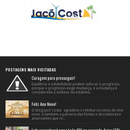
POSTAGENS MAIS VISITADAS
Coragem para prosseguir!
Equilíbrio e estabilidade podem sufocar o progresso,
porque o progresso exige mudança, e a mudança é
considerada a antítese da estabilid...
Feliz Ano Novo!
O blog Jacó Costa agradece e retribui os votos de Ano
novo e também a parceria das fontes e dos leitores e
anunciantes que re...