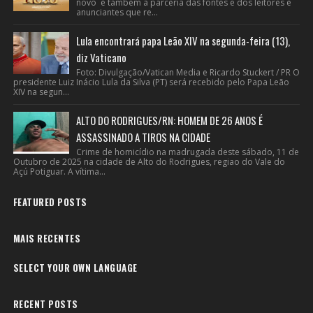
novo e também a parceria das fontes e dos leitores e
anunciantes que re...
Lula encontrará papa Leão XIV na segunda-feira (13),
diz Vaticano
Foto: Divulgação/Vatican Media e Ricardo Stuckert / PR O
presidente Luiz Inácio Lula da Silva (PT) será recebido pelo Papa Leão
XIV na segun...
ALTO DO RODRIGUES/RN: HOMEM DE 26 ANOS É
ASSASSINADO A TIROS NA CIDADE
Crime de homicídio na madrugada deste sábado, 11 de
Outubro de 2025 na cidade de Alto do Rodrigues, regiao do Vale do
Açú Potiguar. A vítima...
FEATURED POSTS
MAIS RECENTES
SELECT YOUR OWN LANGUAGE
RECENT POSTS