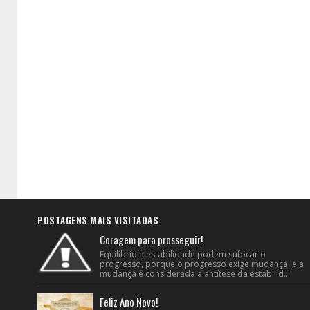
POSTAGENS MAIS VISITADAS
Coragem para prosseguir!
Equilíbrio e estabilidade podem sufocar o
progresso, porque o progresso exige mudança, e a
mudança é considerada a antítese da estabilid...
Feliz Ano Novo!