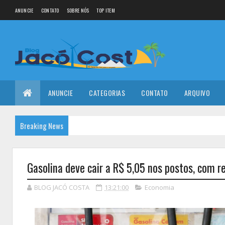
ANUNCIE
CONTATO
SOBRE NÓS
TOP ITEM
ANUNCIE
CATEGORIAS
CONTATO
ARQUIVO
Breaking News
Gasolina deve cair a R$ 5,05 nos postos, com re
BLOG JACÓ COSTA
13:21:00
Economia