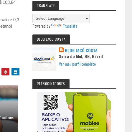
$ 108,84
TRANSLATE
maio e 0,3
Powered by
Translate
etanol
BLOG JACO COSTA
BLOG JACÓ COSTA
Serra do Mel, RN, Brazil
Ver meu perfil completo
PATROCINADORES
7 milhões