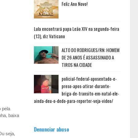
Feliz Ano Novo!
Lula encontrará papa Leão XIV na segunda-feira
(13), diz Vaticano
ALTO DO RODRIGUES/RN: HOMEM
DE 26 ANOS É ASSASSINADO A
TIROS NA CIDADE
policial-federal-aposentado-e-
preso-apos-atirar-durante-
briga-de-transito-em-natal-ele-
ainda-deu-o-dedo-para-reporter-veja-video/
o pela
nha, baixa
Denunciar abuso
Ou seja,