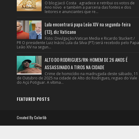
O blog Jacó Costa agradece e retribui os votos de
Ano novo e também a parceria das fontes e dos
leitores e anunciantes que re...
Lula encontrará papa Leão XIV na segunda-feira
(13), diz Vaticano
Foto: Divulgação/Vatican Media e Ricardo Stuckert /
PR O presidente Luiz Inácio Lula da Silva (PT) será recebido pelo Papa
Leão XIV na segun...
ALTO DO RODRIGUES/RN: HOMEM DE 26 ANOS É
ASSASSINADO A TIROS NA CIDADE
Crime de homicídio na madrugada deste sábado, 11
de Outubro de 2025 na cidade de Alto do Rodrigues, regiao do Vale
do Açú Potiguar. A vítima...
FEATURED POSTS
Created By
Colorlib