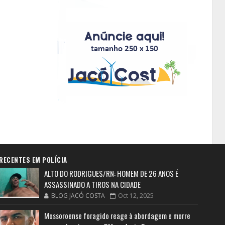
RECENTES EM POLÍCIA
ALTO DO RODRIGUES/RN: HOMEM DE 26 ANOS É
ASSASSINADO A TIROS NA CIDADE
BLOG JACÓ COSTA
Oct 12, 2025
Mossoroense foragido reage à abordagem e morre