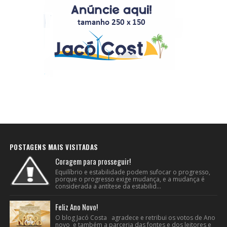
POSTAGENS MAIS VISITADAS
Coragem para prosseguir!
Equilíbrio e estabilidade podem sufocar o progresso,
porque o progresso exige mudança, e a mudança é
considerada a antítese da estabilid...
Feliz Ano Novo!
O blog Jacó Costa agradece e retribui os votos de Ano
novo e também a parceria das fontes e dos leitores e